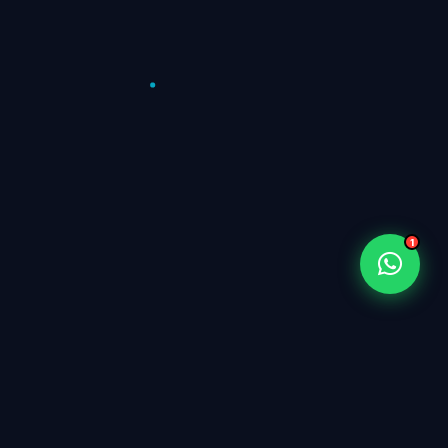
📡 Cotizar conectividad / redes
📷 Instalación de CCTV
🌐 Diseño web
⚡ Electricidad / Energía solar
100%
50+