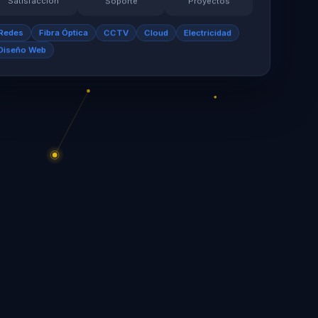
Satisfacción
Soporte
Proyectos
Redes
Fibra Óptica
CCTV
Cloud
Electricidad
Diseño Web