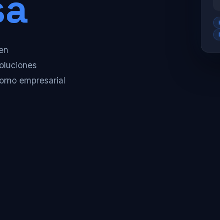
sa
 en
oluciones
torno empresarial